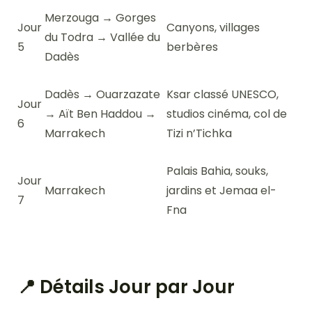
Merzouga → Gorges
Jour
Canyons, villages
du Todra → Vallée du
5
berbères
Dadès
Dadès → Ouarzazate
Ksar classé UNESCO,
Jour
→ Aït Ben Haddou →
studios cinéma, col de
6
Marrakech
Tizi n’Tichka
Palais Bahia, souks,
Jour
Marrakech
jardins et Jemaa el-
7
Fna
📍 Détails Jour par Jour