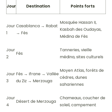
Jour
Destination
Points forts
Mosquée Hassan II,
Jour
Casablanca → Rabat
Kasbah des Oudayas,
1
→ Fès
Médina de Fès
Jour
Tanneries, vieille
Fès
2
médina, sites culturels
Moyen Atlas, forêts de
Jour
Fès → Ifrane → Vallée
cèdres, dunes
3
du Ziz → Merzouga
sahariennes
Jour
Chameaux, coucher de
Désert de Merzouga
4
soleil, campement