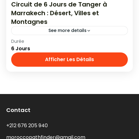
Circuit de 6 Jours de Tanger à
Marrakech : Désert, Villes et
Montagnes
See more details
Durée
Parcourez le Maroc de Tanger à Marrakech
6 Jours
en 6 jours : désert, montagnes, médinas
impériales et nuits sous les étoiles dans un
Afficher Les Détails
camp berbère. Une aventure unique !
Circuits depuis Tanger
Contact
+212 676 205 940
moroccopathfinder@gmail.com