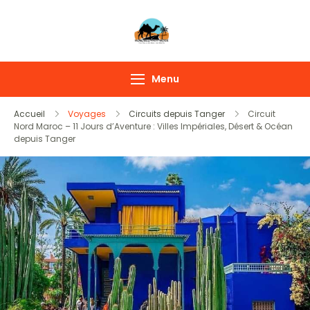
Voyages au Maroc
Découvrez les trésors
cachés du Maroc avec
Menu
MoroccoPathfinder
Accueil
Voyages
Circuits depuis Tanger
Circuit
Nord Maroc – 11 Jours d’Aventure : Villes Impériales, Désert & Océan
depuis Tanger